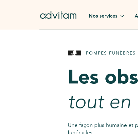
Aller au contenu principal
Nos services
A
Obsèques
Avis des
POMPES FUNÈBRES 
Rapatriement à
Nos en
l'étranger
Les ob
Advitam
Pierre tombale
Une que
tout en
Fleurs de deuil
Consult
AssistGPT
Nos services en plus
Une façon plus humaine et p
funérailles.