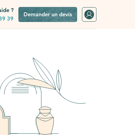
aide ?
Demander un devis
39 39