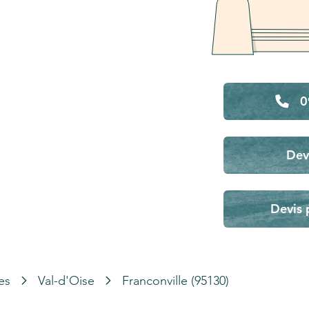
0
Dev
Devis 
es
Val-d'Oise
Franconville (95130)