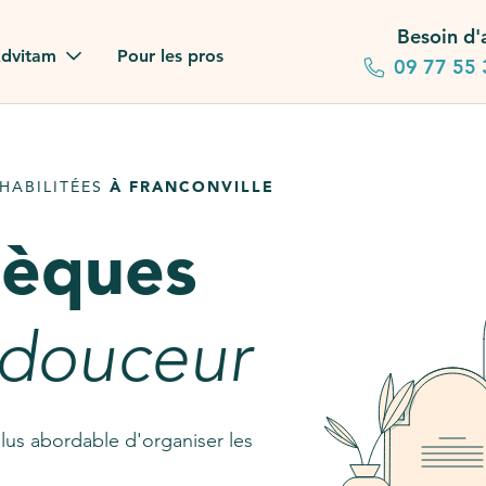
Besoin d'
dvitam
Pour les pros
09 77 55 
 familles
HABILITÉES
À FRANCONVILLE
gagements
sèques
 dans la presse
stion ?
 douceur
ez notre FAQ
lus abordable d'organiser les