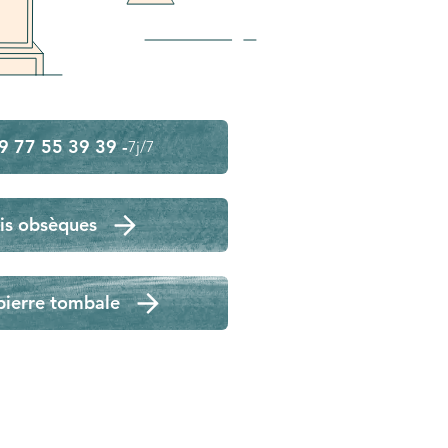
9 77 55 39 39 -
7j/7
is obsèques
pierre tombale