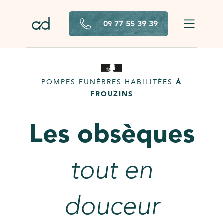
Aller au contenu principal
09 77 55 39 39
POMPES FUNÈBRES HABILITÉES
À
FROUZINS
Les obsèques
tout en
douceur