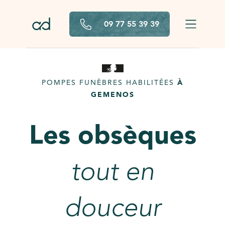
Aller au contenu principal
09 77 55 39 39
POMPES FUNÈBRES HABILITÉES
À
GEMENOS
Les obsèques
tout en
douceur