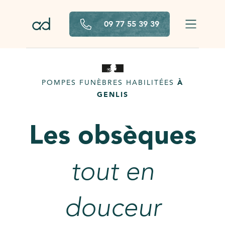
Aller au contenu principal
09 77 55 39 39
POMPES FUNÈBRES HABILITÉES
À
GENLIS
Les obsèques
tout en
douceur