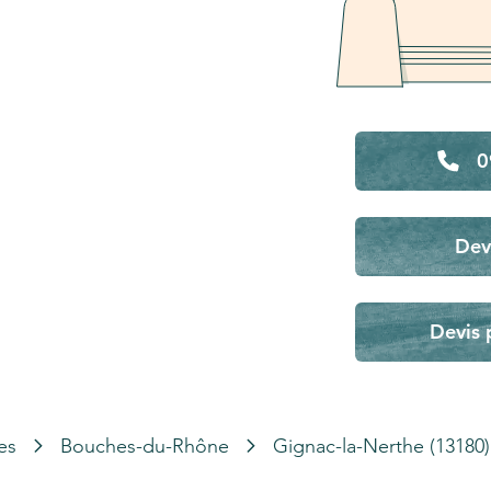
0
Dev
Devis 
es
Bouches-du-Rhône
Gignac-la-Nerthe (13180)