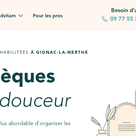
Besoin d'
dvitam
Pour les pros
09 77 55 
 familles
HABILITÉES
À GIGNAC-LA-NERTHE
gagements
sèques
 dans la presse
stion ?
 douceur
ez notre FAQ
lus abordable d'organiser les