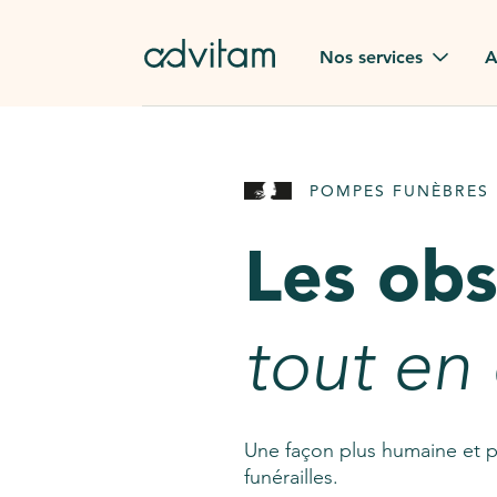
Aller au contenu principal
Nos services
A
Obsèques
Avis des
POMPES FUNÈBRES 
Rapatriement à
Nos en
l'étranger
Les ob
Advitam
Pierre tombale
Une que
tout en
Fleurs de deuil
Consult
AssistGPT
Nos services en plus
Une façon plus humaine et p
funérailles.