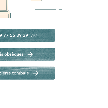
9 77 55 39 39 -
7j/7
is obsèques
pierre tombale