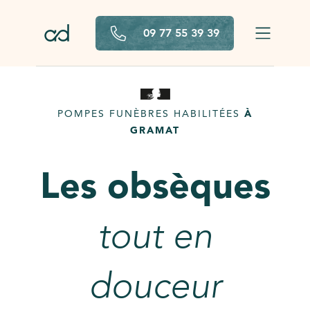
Aller au contenu principal
09 77 55 39 39
POMPES FUNÈBRES HABILITÉES
À
GRAMAT
Les obsèques
tout en
douceur