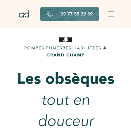
Aller au contenu principal
09 77 55 39 39
POMPES FUNÈBRES HABILITÉES
À
GRAND CHAMP
Les obsèques
tout en
douceur