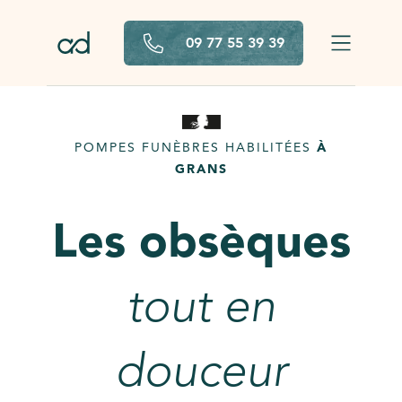
Aller au contenu principal
09 77 55 39 39
POMPES FUNÈBRES HABILITÉES
À
GRANS
Les obsèques
tout en
douceur