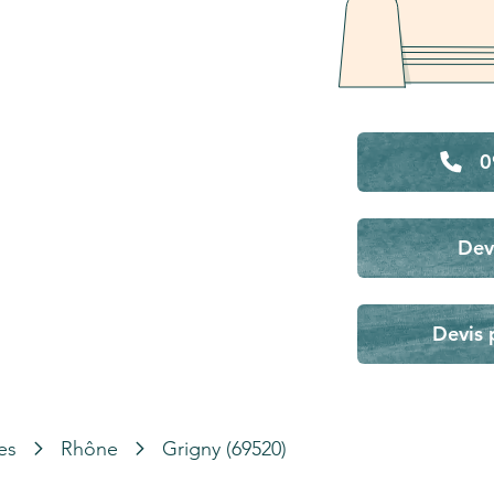
0
Dev
Devis 
es
Rhône
Grigny (69520)