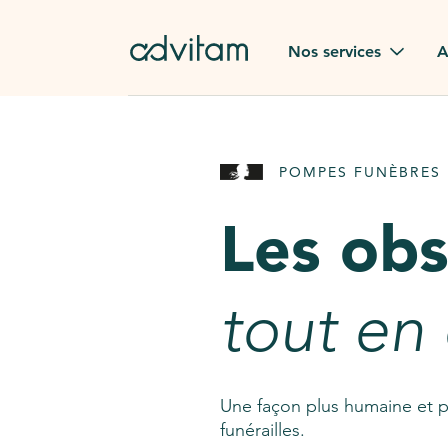
Aller au contenu principal
Nos services
A
Obsèques
Avis des
POMPES FUNÈBRES 
Rapatriement à
Nos en
l'étranger
Les ob
Advitam
Pierre tombale
Une que
tout en
Fleurs de deuil
Consult
AssistGPT
Nos services en plus
Une façon plus humaine et p
funérailles.