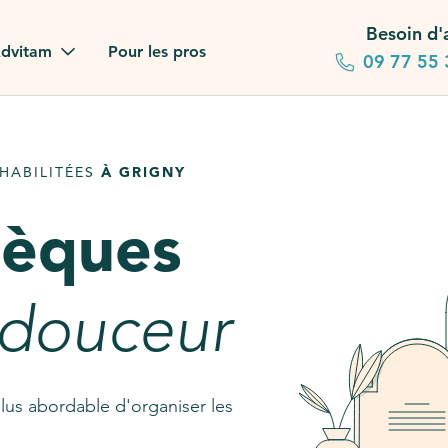
Besoin d'
dvitam
Pour les pros
09 77 55 
 familles
HABILITÉES
À GRIGNY
gagements
sèques
 dans la presse
stion ?
 douceur
ez notre FAQ
lus abordable d'organiser les