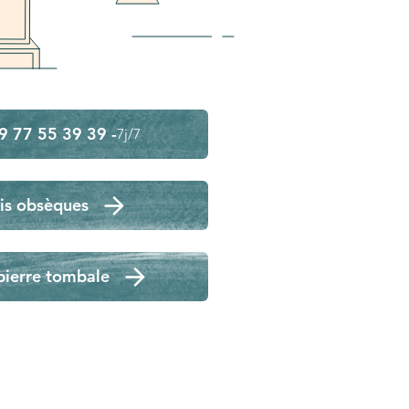
9 77 55 39 39 -
7j/7
is obsèques
pierre tombale