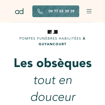
Aller au contenu principal
09 77 55 39 39
POMPES FUNÈBRES HABILITÉES
À
GUYANCOURT
Les obsèques
tout en
douceur