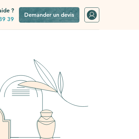
aide ?
Demander un devis
39 39