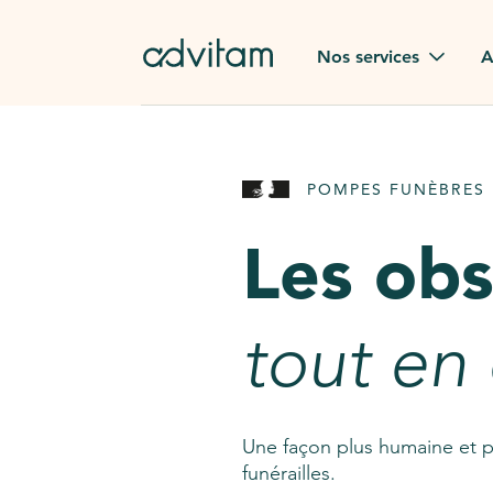
Aller au contenu principal
Nos services
A
Obsèques
Avis des
POMPES FUNÈBRES 
Rapatriement à
Nos en
l'étranger
Les ob
Advitam
Pierre tombale
Une que
tout en
Fleurs de deuil
Consult
AssistGPT
Nos services en plus
Une façon plus humaine et p
funérailles.