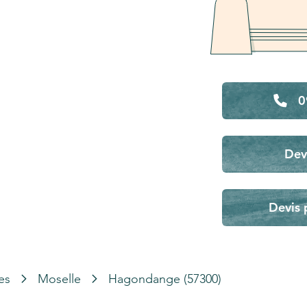
0
Dev
Devis 
es
Moselle
Hagondange (57300)