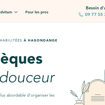
Besoin d'
dvitam
Pour les pros
09 77 55 
 familles
HABILITÉES
À HAGONDANGE
gagements
sèques
 dans la presse
stion ?
 douceur
ez notre FAQ
lus abordable d'organiser les