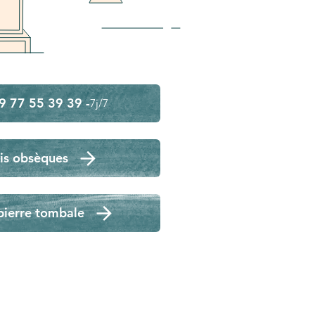
9 77 55 39 39 -
7j/7
is obsèques
pierre tombale