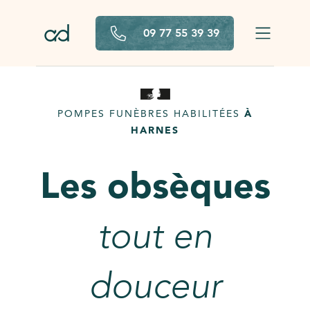
Aller au contenu principal
09 77 55 39 39
POMPES FUNÈBRES HABILITÉES
À
HARNES
Les obsèques
tout en
douceur