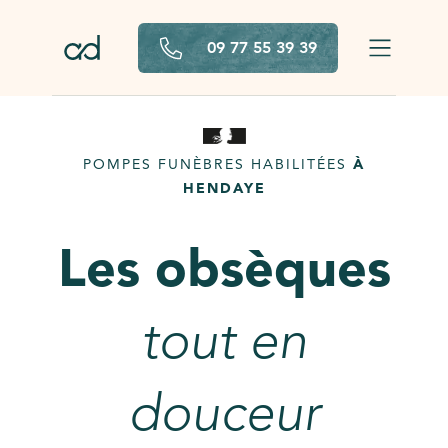
Aller au contenu principal
09 77 55 39 39
POMPES FUNÈBRES HABILITÉES
À
HENDAYE
Les obsèques
tout en
douceur