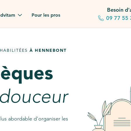
Besoin d'
dvitam
Pour les pros
09 77 55 
 familles
HABILITÉES
À HENNEBONT
gagements
sèques
 dans la presse
stion ?
 douceur
ez notre FAQ
lus abordable d'organiser les