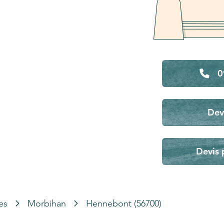
0
Dev
Devis 
es
Morbihan
Hennebont (56700)