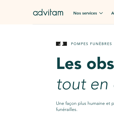
Aller au contenu principal
Nos services
A
Obsèques
Avis des
POMPES FUNÈBRES 
Rapatriement à
Nos en
l'étranger
Les ob
Advitam
Pierre tombale
Une que
tout en
Fleurs de deuil
Consult
AssistGPT
Nos services en plus
Une façon plus humaine et p
funérailles.