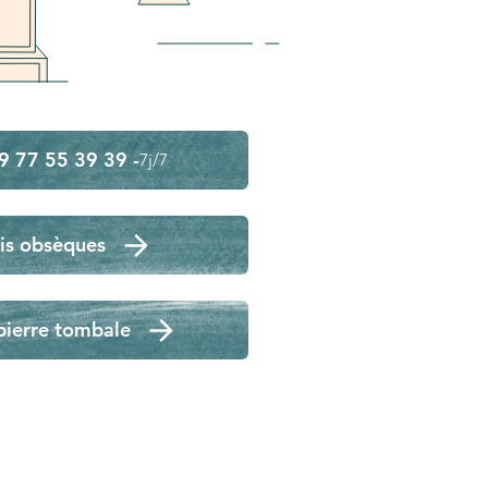
9 77 55 39 39 -
7j/7
is obsèques
pierre tombale