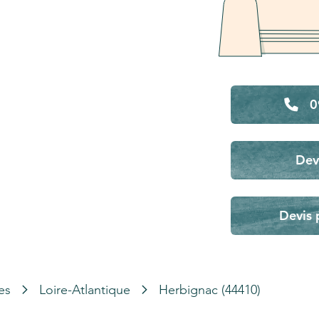
0
Dev
Devis 
es
Loire-Atlantique
Herbignac (44410)