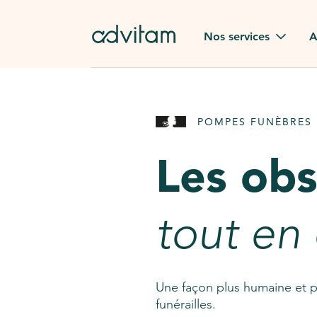
Aller au contenu principal
Nos services
A
Obsèques
Avis des
POMPES FUNÈBRES 
Rapatriement à
Nos en
l'étranger
Les ob
Advitam
Pierre tombale
Une que
tout en
Fleurs de deuil
Consult
AssistGPT
Nos services en plus
Une façon plus humaine et p
funérailles.