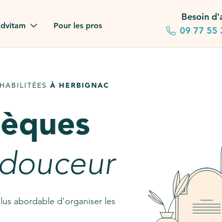
Besoin d'
dvitam
Pour les pros
09 77 55 
 familles
HABILITÉES
À HERBIGNAC
gagements
sèques
 dans la presse
stion ?
 douceur
ez notre FAQ
lus abordable d'organiser les