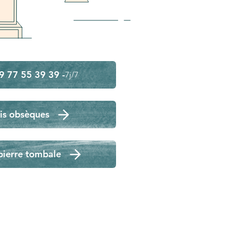
9 77 55 39 39 -
7j/7
is obsèques
pierre tombale