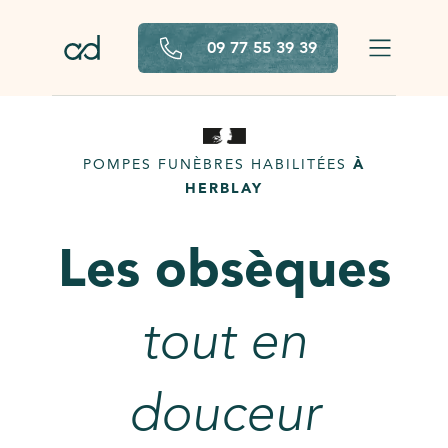
Aller au contenu principal
09 77 55 39 39
POMPES FUNÈBRES HABILITÉES
À
HERBLAY
Les obsèques
tout en
douceur