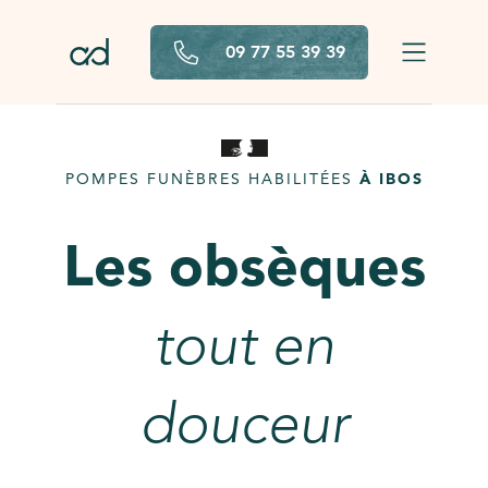
Aller au contenu principal
09 77 55 39 39
POMPES FUNÈBRES HABILITÉES
À IBOS
Les obsèques
tout en
douceur