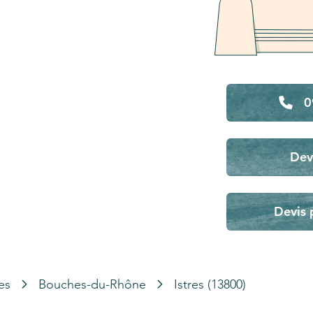
0
Dev
Devis 
es
Bouches-du-Rhône
Istres (13800)