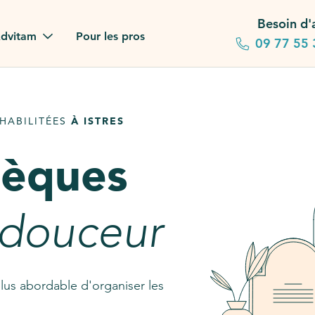
Besoin d'
dvitam
Pour les pros
09 77 55 
 familles
HABILITÉES
À ISTRES
gagements
sèques
 dans la presse
stion ?
 douceur
ez notre FAQ
lus abordable d'organiser les