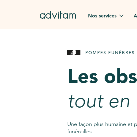
Aller au contenu principal
Nos services
A
Obsèques
Avis des
POMPES FUNÈBRES 
Rapatriement à
Nos en
l'étranger
Les ob
Advitam
Pierre tombale
Une que
tout en
Fleurs de deuil
Consult
AssistGPT
Nos services en plus
Une façon plus humaine et p
funérailles.