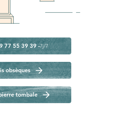
9 77 55 39 39 -
7j/7
is obsèques
pierre tombale