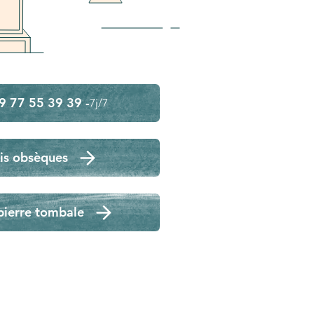
9 77 55 39 39 -
7j/7
is obsèques
pierre tombale