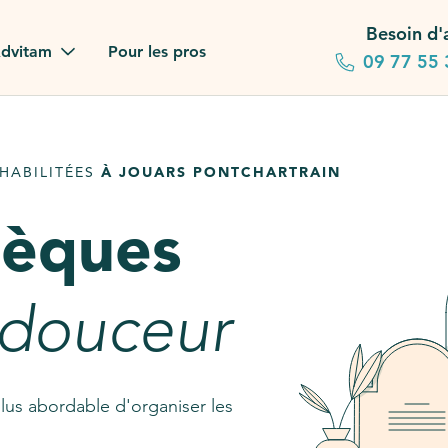
Besoin d'
dvitam
Pour les pros
09 77 55 
 familles
HABILITÉES
À JOUARS PONTCHARTRAIN
gagements
sèques
 dans la presse
stion ?
 douceur
ez notre FAQ
lus abordable d'organiser les