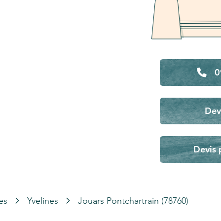
0
Dev
Devis 
es
Yvelines
Jouars Pontchartrain (78760)