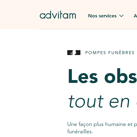
Aller au contenu principal
Nos services
A
Obsèques
Avis des
POMPES FUNÈBRES 
Rapatriement à
Nos en
l'étranger
Les ob
Advitam
Pierre tombale
Une que
tout en
Fleurs de deuil
Consult
AssistGPT
Nos services en plus
Une façon plus humaine et p
funérailles.