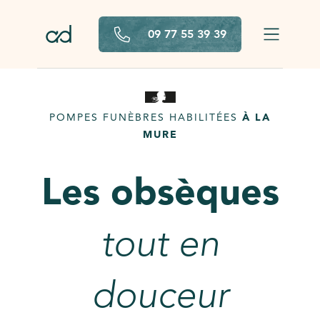
Aller au contenu principal
09 77 55 39 39
POMPES FUNÈBRES HABILITÉES
À LA
MURE
Les obsèques
tout en
douceur