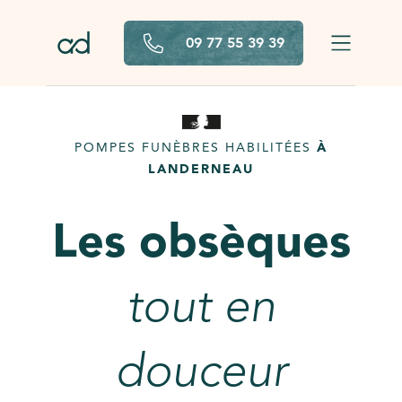
Aller au contenu principal
09 77 55 39 39
POMPES FUNÈBRES HABILITÉES
À
LANDERNEAU
Les obsèques
tout en
douceur