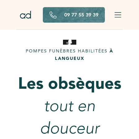
Aller au contenu principal
09 77 55 39 39
POMPES FUNÈBRES HABILITÉES
À
LANGUEUX
Les obsèques
tout en
douceur