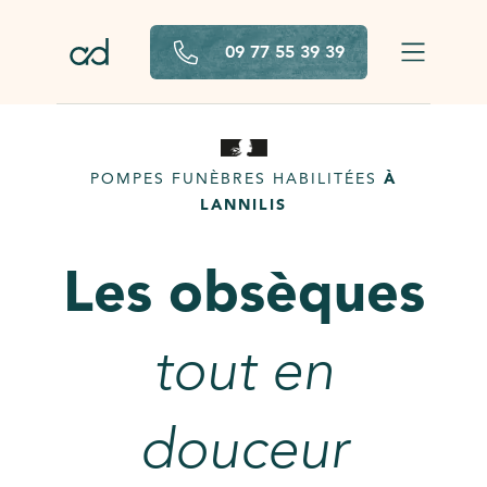
Aller au contenu principal
09 77 55 39 39
POMPES FUNÈBRES HABILITÉES
À
LANNILIS
Les obsèques
tout en
douceur