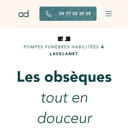
Aller au contenu principal
09 77 55 39 39
POMPES FUNÈBRES HABILITÉES
À
LAVELANET
Les obsèques
tout en
douceur