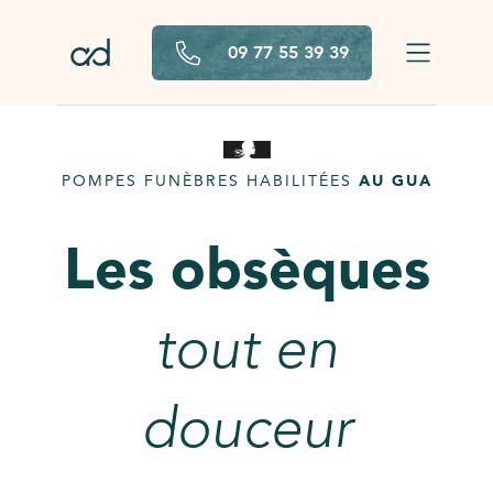
Aller au contenu principal
09 77 55 39 39
POMPES FUNÈBRES HABILITÉES
AU GUA
Les obsèques
tout en
douceur