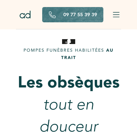
Aller au contenu principal
09 77 55 39 39
POMPES FUNÈBRES HABILITÉES
AU
TRAIT
Les obsèques
tout en
douceur