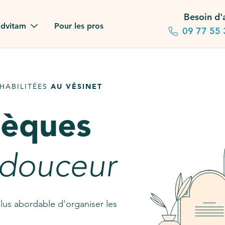
Besoin d'
dvitam
Pour les pros
09 77 55 
 familles
HABILITÉES
AU VÉSINET
gagements
sèques
 dans la presse
stion ?
 douceur
ez notre FAQ
lus abordable d'organiser les