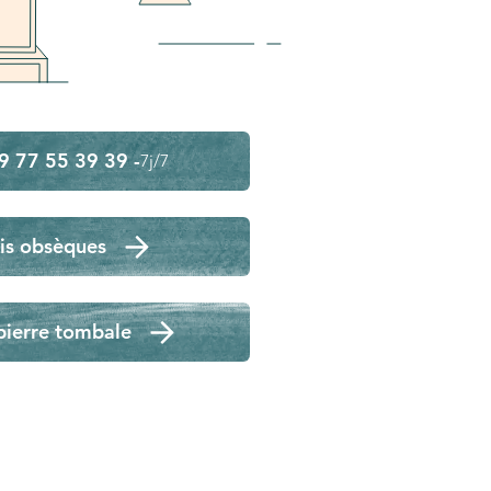
9 77 55 39 39 -
7j/7
is obsèques
pierre tombale