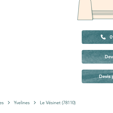
0
Dev
Devis 
es
Yvelines
Le Vésinet (78110)