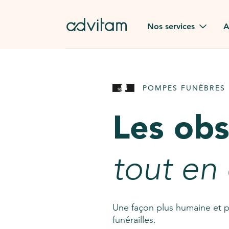
Aller au contenu principal
Nos services
A
Obsèques
Avis des
POMPES FUNÈBRES 
Rapatriement à
Nos en
l'étranger
Les ob
Advitam
Pierre tombale
Une que
tout en
Fleurs de deuil
Consult
AssistGPT
Nos services en plus
Une façon plus humaine et p
funérailles.