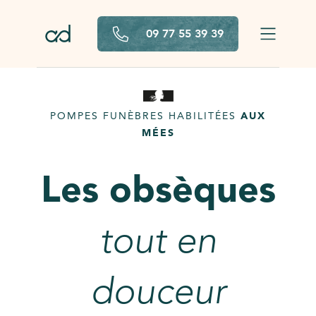
Aller au contenu principal
09 77 55 39 39
POMPES FUNÈBRES HABILITÉES
AUX
MÉES
Les obsèques
tout en
douceur