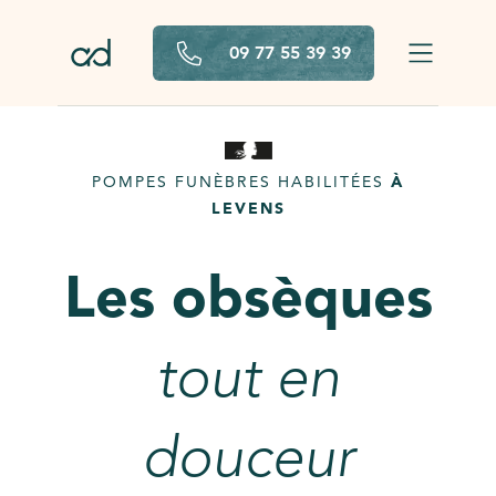
Aller au contenu principal
09 77 55 39 39
POMPES FUNÈBRES HABILITÉES
À
LEVENS
Les obsèques
tout en
douceur