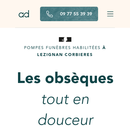
Aller au contenu principal
09 77 55 39 39
POMPES FUNÈBRES HABILITÉES
À
LEZIGNAN CORBIERES
Les obsèques
tout en
douceur