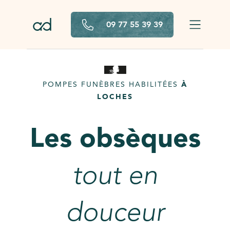
Aller au contenu principal
09 77 55 39 39
POMPES FUNÈBRES HABILITÉES
À
LOCHES
Les obsèques
tout en
douceur