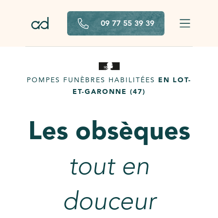
Aller au contenu principal
09 77 55 39 39
POMPES FUNÈBRES HABILITÉES
EN LOT-
ET-GARONNE (47)
Les obsèques
tout en
douceur