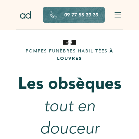
Aller au contenu principal
09 77 55 39 39
POMPES FUNÈBRES HABILITÉES
À
LOUVRES
Les obsèques
tout en
douceur