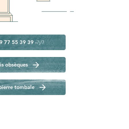
9 77 55 39 39 -
7j/7
is obsèques
pierre tombale