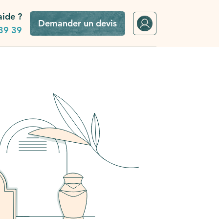
aide ?
Demander un devis
39 39