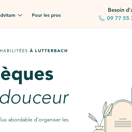
Besoin d'
dvitam
Pour les pros
09 77 55 
 familles
HABILITÉES
À LUTTERBACH
gagements
sèques
 dans la presse
stion ?
 douceur
ez notre FAQ
lus abordable d'organiser les