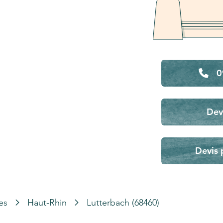
0
Dev
Devis 
es
Haut-Rhin
Lutterbach (68460)