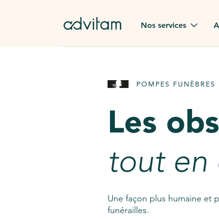
Aller au contenu principal
Nos services
A
Obsèques
Avis des
POMPES FUNÈBRES 
Rapatriement à
Nos en
l'étranger
Les ob
Advitam
Pierre tombale
Une que
tout en
Fleurs de deuil
Consult
AssistGPT
Nos services en plus
Une façon plus humaine et p
funérailles.