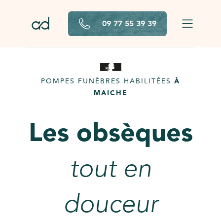
Aller au contenu principal
09 77 55 39 39
POMPES FUNÈBRES HABILITÉES
À
MAICHE
Les obsèques
tout en
douceur