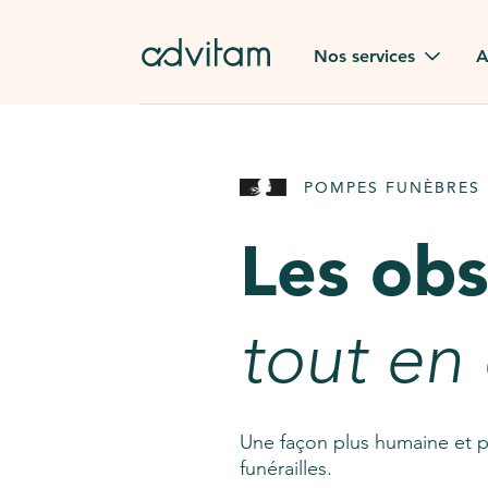
Aller au contenu principal
Nos services
A
Obsèques
Avis des
POMPES FUNÈBRES 
Rapatriement à
Nos en
l'étranger
Les ob
Advitam
Pierre tombale
Une que
tout en
Fleurs de deuil
Consult
AssistGPT
Nos services en plus
Une façon plus humaine et p
funérailles.