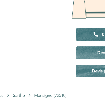
0
Dev
Devis 
es
Sarthe
Mansigne (72510)