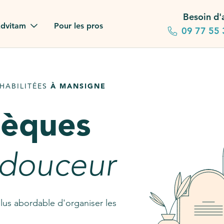
Besoin d'
dvitam
Pour les pros
09 77 55 
 familles
HABILITÉES
À MANSIGNE
gagements
sèques
 dans la presse
stion ?
 douceur
ez notre FAQ
lus abordable d'organiser les