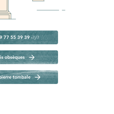
9 77 55 39 39 -
7j/7
is obsèques
pierre tombale