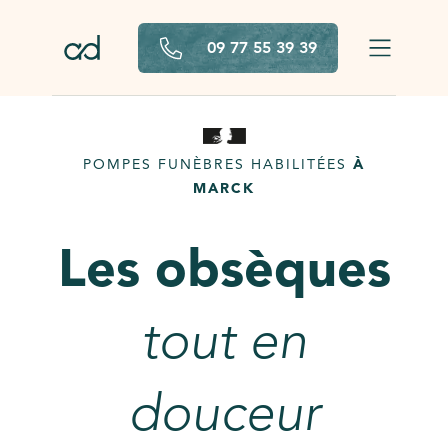
Aller au contenu principal
09 77 55 39 39
POMPES FUNÈBRES HABILITÉES
À
MARCK
Les obsèques
tout en
douceur