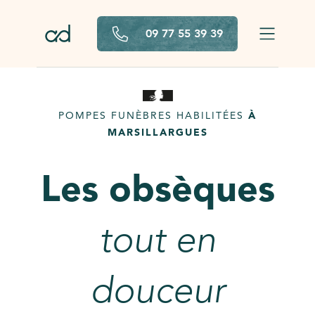
Aller au contenu principal
09 77 55 39 39
POMPES FUNÈBRES HABILITÉES
À
MARSILLARGUES
Les obsèques
tout en
douceur