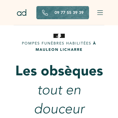
Aller au contenu principal
09 77 55 39 39
POMPES FUNÈBRES HABILITÉES
À
MAULEON LICHARRE
Les obsèques
tout en
douceur