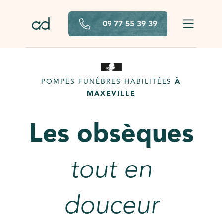
Aller au contenu principal
09 77 55 39 39
POMPES FUNÈBRES HABILITÉES
À
MAXEVILLE
Les obsèques
tout en
douceur