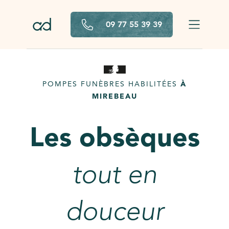
Aller au contenu principal
09 77 55 39 39
POMPES FUNÈBRES HABILITÉES
À
MIREBEAU
Les obsèques
tout en
douceur