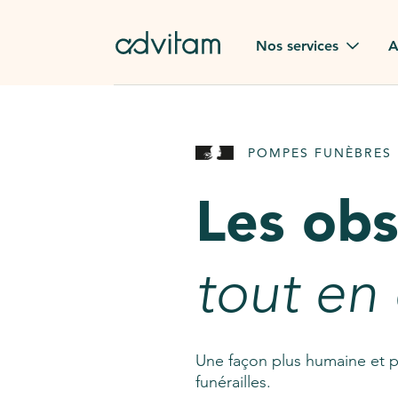
Aller au contenu principal
Nos services
A
Obsèques
Avis des
POMPES FUNÈBRES 
Rapatriement à
Nos en
l'étranger
Les ob
Advitam
Pierre tombale
Une que
tout en
Fleurs de deuil
Consult
AssistGPT
Nos services en plus
Une façon plus humaine et p
funérailles.