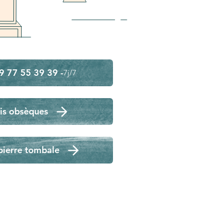
9 77 55 39 39 -
7j/7
is obsèques
pierre tombale