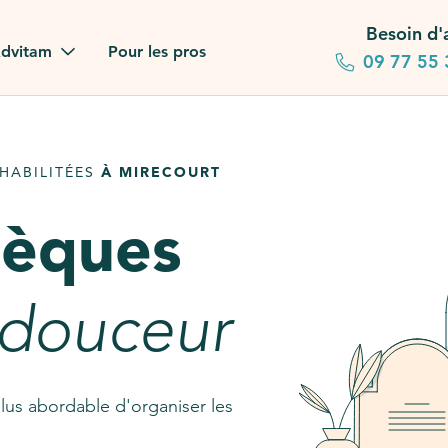
Besoin d'
dvitam
Pour les pros
09 77 55 
 familles
HABILITÉES
À MIRECOURT
gagements
sèques
 dans la presse
stion ?
 douceur
ez notre FAQ
lus abordable d'organiser les