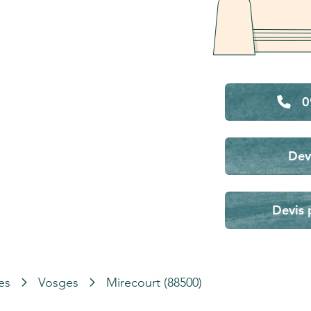
0
Dev
Devis 
es
Vosges
Mirecourt (88500)