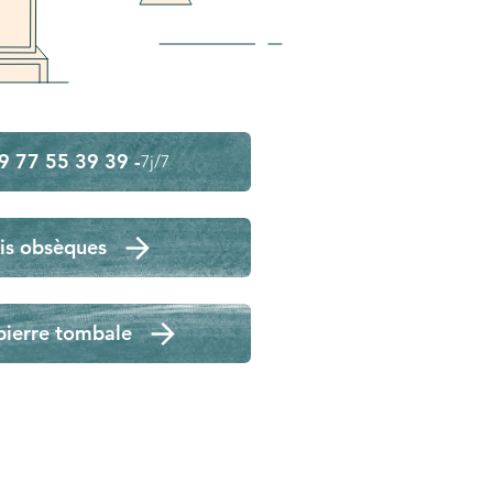
9 77 55 39 39 -
7j/7
is obsèques
pierre tombale