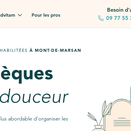
Besoin d'
dvitam
Pour les pros
09 77 55 
 familles
HABILITÉES
À MONT-DE-MARSAN
gagements
sèques
 dans la presse
stion ?
 douceur
ez notre FAQ
lus abordable d'organiser les