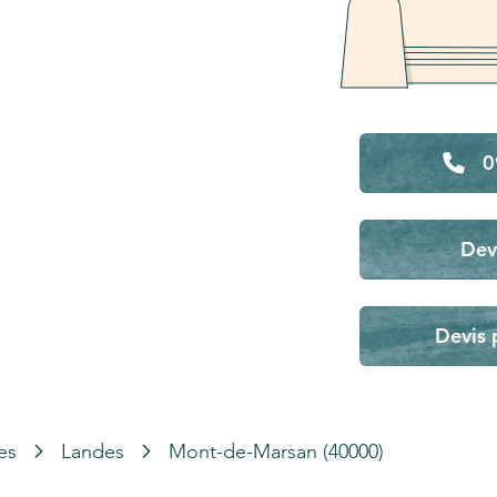
0
Dev
Devis 
es
Landes
Mont-de-Marsan (40000)