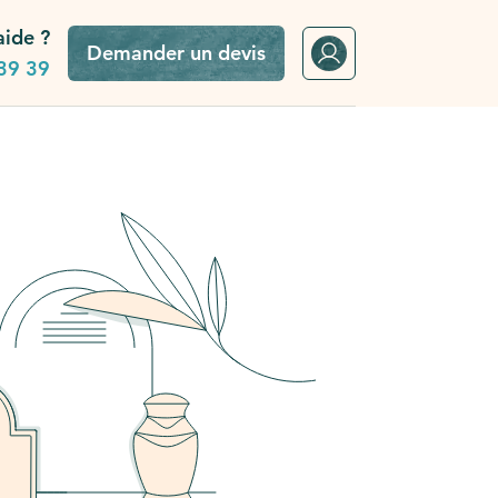
aide ?
Demander un devis
39 39