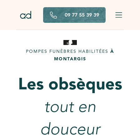
Aller au contenu principal
09 77 55 39 39
POMPES FUNÈBRES HABILITÉES
À
MONTARGIS
Les obsèques
tout en
douceur