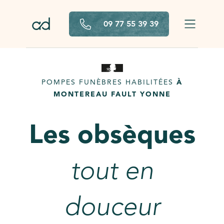
Aller au contenu principal
09 77 55 39 39
POMPES FUNÈBRES HABILITÉES
À
MONTEREAU FAULT YONNE
Les obsèques
tout en
douceur