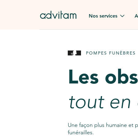
Aller au contenu principal
Nos services
A
Obsèques
Avis des
POMPES FUNÈBRES 
Rapatriement à
Nos en
l'étranger
Les ob
Advitam
Pierre tombale
Une que
tout en
Fleurs de deuil
Consult
AssistGPT
Nos services en plus
Une façon plus humaine et p
funérailles.