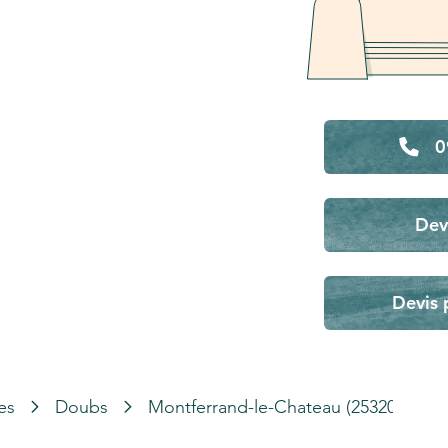
0
Dev
Devis 
es
Doubs
Montferrand-le-Chateau (25320)