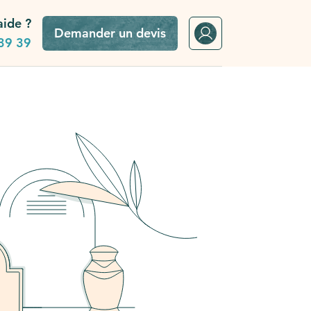
aide ?
Demander un devis
39 39