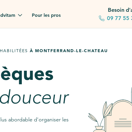
Besoin d'
dvitam
Pour les pros
09 77 55 
 familles
HABILITÉES
À MONTFERRAND-LE-CHATEAU
gagements
sèques
 dans la presse
stion ?
 douceur
ez notre FAQ
lus abordable d'organiser les