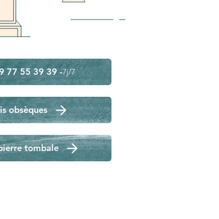
9 77 55 39 39 -
7j/7
is obsèques
pierre tombale