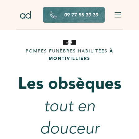
Aller au contenu principal
09 77 55 39 39
POMPES FUNÈBRES HABILITÉES
À
MONTIVILLIERS
Les obsèques
tout en
douceur