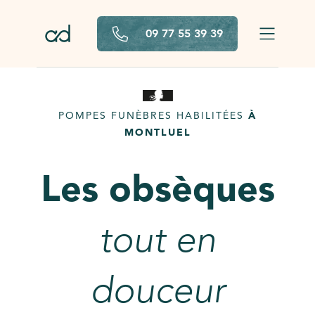
Aller au contenu principal
09 77 55 39 39
POMPES FUNÈBRES HABILITÉES
À
MONTLUEL
Les obsèques
tout en
douceur