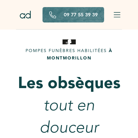
Aller au contenu principal
09 77 55 39 39
POMPES FUNÈBRES HABILITÉES
À
MONTMORILLON
Les obsèques
tout en
douceur