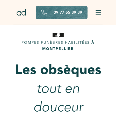
Aller au contenu principal
09 77 55 39 39
POMPES FUNÈBRES HABILITÉES
À
MONTPELLIER
Les obsèques
tout en
douceur